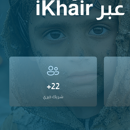
iKha
22+
شريك خيري