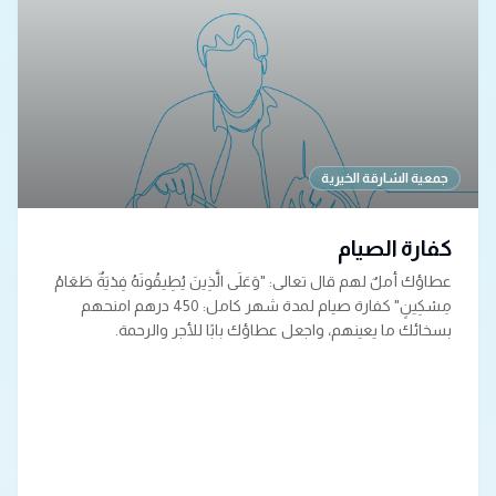
جمعية الشارقة الخيرية
كفارة الصيام
عطاؤك أملٌ لهم قال تعالى: "وَعَلَى الَّذِينَ يُطِيقُونَهُ فِدْيَةٌ طَعَامُ
مِسْكِينٍ" كفارة صيام لمدة شهر كامل: 450 درهم امنحهم
بسخائك ما يعينهم، واجعل عطاؤك بابًا للأجر والرحمة.