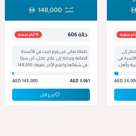
حالة 606
15 أيام متبقية
تاج إلى
طفلة تعاني من ورم خبيث في الأنسجة
الأسرة في
الضامة وبحاجة إلى علاج عاجل، كن سببًا
رية وأهل
في شفائها واغتنم الأجر. بقيمة: 148,000
درهم رقم التصريح:
درهم رقم التصريح: 26060103
AED
148,000
AED
3,061
AED
24,00
تبرع الآن