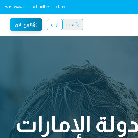
مساعدة
خط المساعدة: +971509986248
بحث
اردو
تبرع الآن
ولة الإمارات