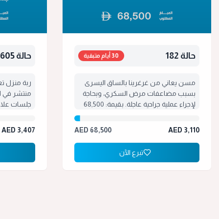
حالة 182
حالة 605
30 أيام متبقية
مسن يعاني من غرغرينا بالساق اليسرى
ربة منزل تع
بسبب مضاعفات مرض السكري، وبحاجة
منتشر في ال
لإجراء عملية جراحية عاجلة. بقيمة: 68,500
جلسات علاج 
درهم رقم التصريح: 26060075
265,500 درهم رقم التصريح: 26060090
AED
3,407
AED
68,500
AED
3,110
تبرع الآن