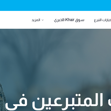
سوق iKhair الخيري
يارات التبرع
المزيد
 المتبرعين في د