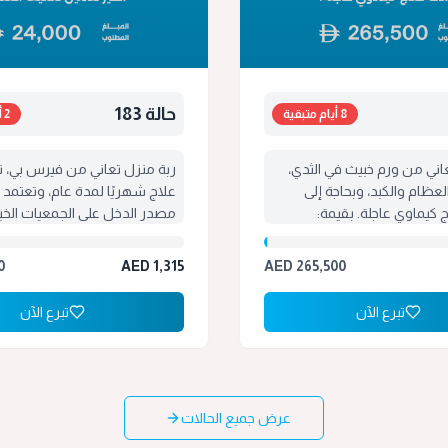
حالة 183
8 أيام متبقية
2 أيام متبقية
اني من ورم خبيث في الثدي،
ربة منزل تعاني من فيرس بي، تح
عظام والكبد، وبحاجة إلى
علاج شهريًا لمدة عام، وتعتمد 
كيماوي عاجلة. بقيمة:
مصدر الدخل على الجمعيات الخي
الخير. بقيمة: 24,000 
26060076
0
AED
1,315
AED
265,500
تبرع الآن
تبرع الآن
عرض جميع الحالات