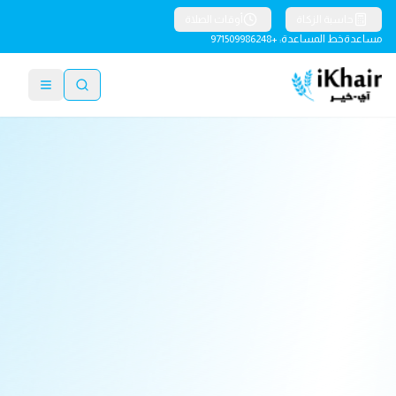
حاسبة الزكاة
أوقات الصلاة
مساعدة
خط المساعدة: +971509986248