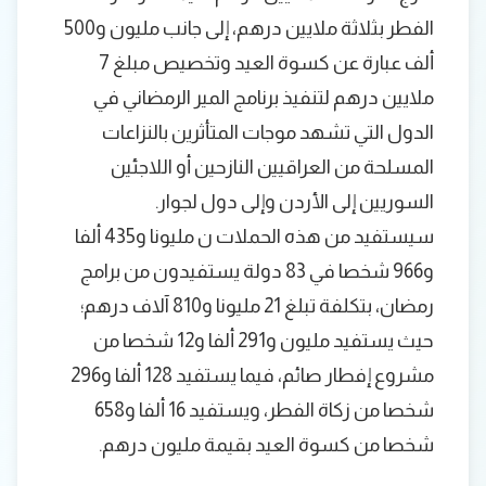
الفطر بثلاثة ملايين درهم، إلى جانب مليون و500
ألف عبارة عن كسوة العيد وتخصيص مبلغ 7
ملايين درهم لتنفيذ برنامج المير الرمضاني في
الدول التي تشهد موجات المتأثرين بالنزاعات
المسلحة من العراقيين النازحين أو اللاجئين
السوريين إلى الأردن وإلى دول لجوار.
سيستفيد من هذه الحملات ن مليونا و435 ألفا
و966 شخصا في 83 دولة يستفيدون من برامج
رمضان، بتكلفة تبلغ 21 مليونا و810 آلاف درهم؛
حيث يستفيد مليون و291 ألفا و12 شخصا من
مشروع إفطار صائم، فيما يستفيد 128 ألفا و296
شخصا من زكاة الفطر، ويستفيد 16 ألفا و658
شخصا من كسوة العيد بقيمة مليون درهم.