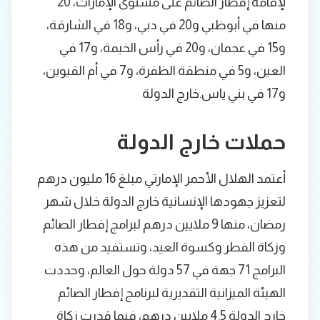
لإقامة إفطار الصائم على مستوى الإمارات، 20
منها في أبوظبي و20 في دبي، و18 في الشارقة،
و15 في عجمان، و20 في رأس الخيمة، و17 في
العين، و5 في منطقة الظفرة، و7 في أم القيوين،
و17 في بني ياس.خارج الدولة
حملات خارج الدولة
أعتمد الهلال الأحمر الإمارتي مبلغ 16 مليون درهم
لتعزيز جهودها الإنسانية خارج الدولة خلال شهر
رمضان، منها 9 ملايين درهم لبرامج إفطار الصائم
وزكاة الفطر وكسوة العيد، وتستفيد من هذه
البرامج 71 جهة في 57 دولة حول العالم، وحددت
الهيئة الميزانية التقديرية لبرنامج إفطار الصائم
خارج الدولة 4.5 ملايين درهم، فيما قدرت زكاة