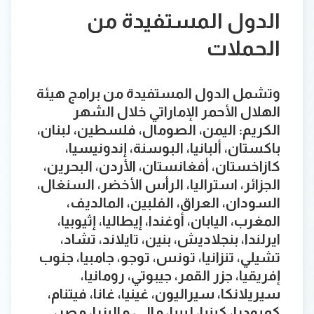
الدول المستفيدة من
الحملات
وتشمل الدول المستفيدة من برامج هيئة
الهلال الأحمر الإماراتي خلال الشهر
الكريم: اليمن، الصومال، فلسطين، لبنان،
باكستان، ألبانيا، البوسنة، إندونيسيا،
كازاخستان، أفغانستان، الأردن، البحرين،
الجزائر، استراليا، الرأس الأخضر، السنغال،
السودان، العراق، الفلبين، المالديف،
المغرب، اليابان، أوغندا، إيطاليا، إثيوبيا،
ايرلندا، بنجلاديش، بنين، تايلاند، تشاد،
تشيلي، تنزانيا، تونس، توجو، جامبيا، جنوب
إفريقيا، جزر القمر، جيبوتي، رومانيا،
سيريلانكا، سيراليون، غينيا، غانا، فيتنام،
كمبوديا، كينيا، ليبيا، مالي، ماليزيا، مصر،