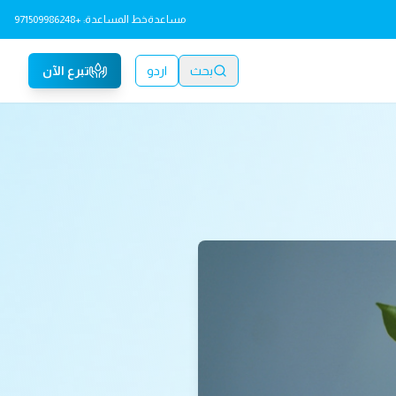
مساعدة
خط المساعدة: +971509986248
بحث
اردو
تبرع الآن