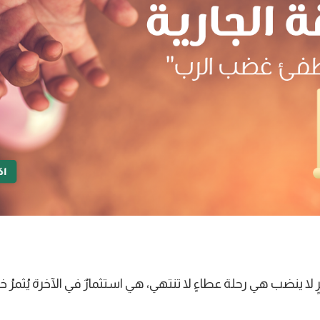
 لا ينضب هي رحلة عطاءٍ لا تنتهي، هي استثمارٌ في الآخرة يُثمرُ خي