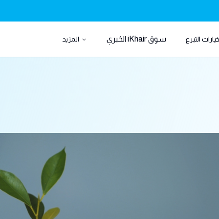
سوق iKhair الخيري
يارات التبرع
المزيد