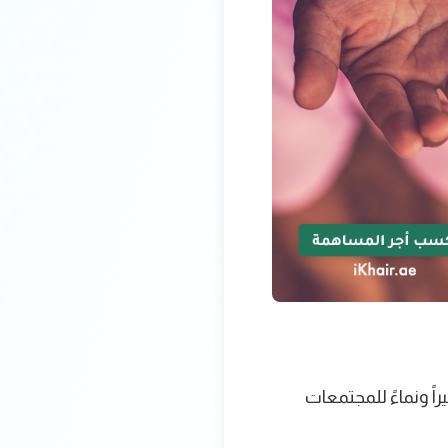
راً ونماءً للمجتمعات