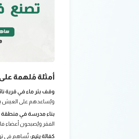
أمثلة مُلهمة على
وقف بئر ماء في قرية نائ
ويُساعدهم على العيش بك
بناء مدرسة في منطقة ف
الفقر ويُصبحون أعضاء فا
كفالة يتيم:
تُساهم في توفي