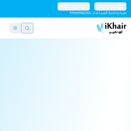
حاسبة الزكاة
أوقات الصلاة
مساعدة
خط المساعدة: +971509986248