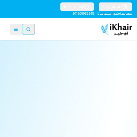
حاسبة الزكاة
أوقات الصلاة
مساعدة
خط المساعدة: +971509986248