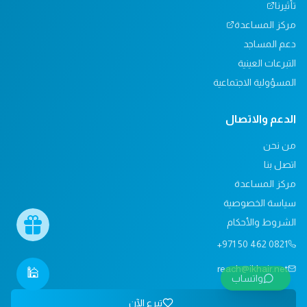
تأثيرنا
مركز المساعدة
دعم المساجد
التبرعات العينية
المسؤولية الاجتماعية
الدعم والاتصال
من نحن
اتصل بنا
مركز المساعدة
سياسة الخصوصية
الشروط والأحكام
+971 50 462 0821
reach@ikhair.net
🕌
واتساب
تبرع الآن