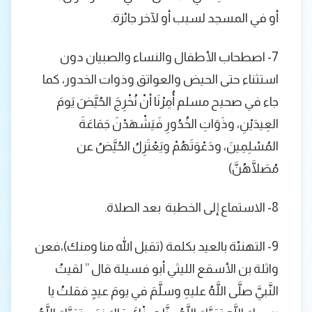
أو في المسجد لسبب أو لآخر جائزة.
7- اصطحاب الأطفال والنساء والصبيان دون
استثناء حتى الحيض والعواتق وذوات الخدور، كما
جاء في صحيح مسلم أُمِرْنَا أنْ نُخْرِجَ الحُيَّضَ يَومَ
العِيدَيْنِ، وذَوَاتِ الخُدُورِ فَيَشْهَدْنَ جَمَاعَةَ
المُسْلِمِينَ، ودَعْوَتَهُمْ ويَعْتَزِلُ الحُيَّضُ عن
مُصَلَّاهُنَّ)
8- الاستماع إلى الخطبة بعد الصلاة.
9- التهنئة بالعيد بكلمة (تقبل الله منا ومنك)،فعن
واثلة بن الأسقع الليثي أبو فسيلة قال ” لقيتُ
النَّبيَّ صلَّى اللَّهُ عليهِ وسلَّمَ في يومَ عيدٍ فقلتُ يا