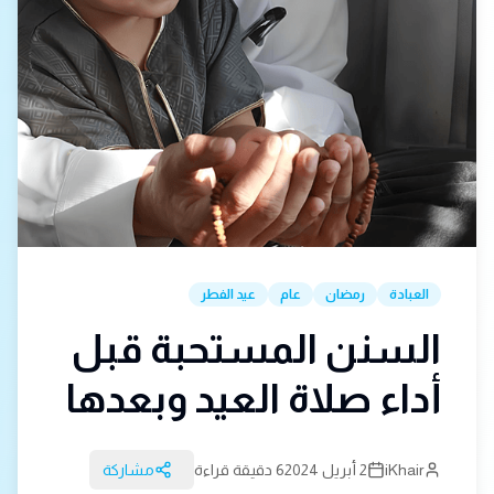
العبادة
رمضان
عام
عيد الفطر
السنن المستحبة قبل
أداء صلاة العيد وبعدها
iKhair
2 أبريل 2024
6 دقيقة قراءة
مشاركة