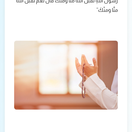
رسولَ اللَّهِ تقبَّلَ اللَّهُ منَّا ومنْكَ قالَ نعَم تقبَّلَ اللَّهُ
منَّا ومنْكَ”