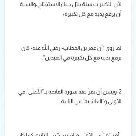
ﻷن التكبيرات سنة مثل دعاء الاستفتاح ،والسنة
أن يرفع يديه مع كل تكبيرة ؛
لما روي “أن عمر بن الخطاب- رضي الله عنه- كان
يرفع يديه مع كل تكبيرة في العيدين”.
2-ويسن أن يقرأ بعد سورة الفاتحة بــ”الأعلى” في
الأولى و”الغاشية” في الثانية.
، أو بــ”ق” في الأولى و”اقتربت” في الثانية؛ كما كان