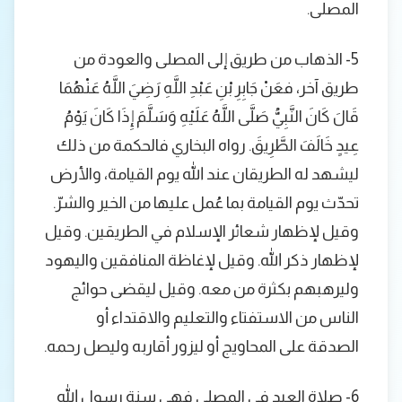
المصلى.
5- الذهاب من طريق إلى المصلى والعودة من
طريق آخر، فعَنْ جَابِرِ بْنِ عَبْدِ اللَّهِ رَضِيَ اللَّهُ عَنْهُمَا
قَالَ كَانَ النَّبِيُّ صَلَّى اللَّهُ عَلَيْهِ وَسَلَّمَ إِذَا كَانَ يَوْمُ
عِيدٍ خَالَفَ الطَّرِيقَ. رواه البخاري فالحكمة من ذلك
ليشهد له الطريقان عند الله يوم القيامة، والأرض
تحدّث يوم القيامة بما عُمل عليها من الخير والشرّ.
وقيل لإظهار شعائر الإسلام في الطريقين. وقيل
لإظهار ذكر الله. وقيل لإغاظة المنافقين واليهود
وليرهبهم بكثرة من معه. وقيل ليقضى حوائج
الناس من الاستفتاء والتعليم والاقتداء أو
الصدقة على المحاويج أو ليزور أقاربه وليصل رحمه.
6- صلاة العيد في المصلى فهي سنة رسول الله