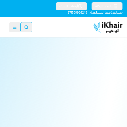
حاسبة الزكاة
أوقات الصلاة
مساعدة
خط المساعدة: +971509986248