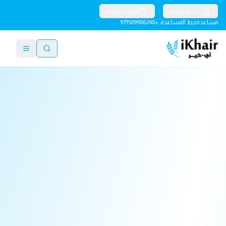
حاسبة الزكاة
أوقات الصلاة
مساعدة
خط المساعدة: +971509986248