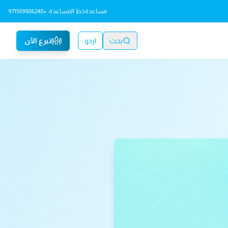
مساعدة
خط المساعدة: +971509986248
بحث
اردو
تبرع الآن