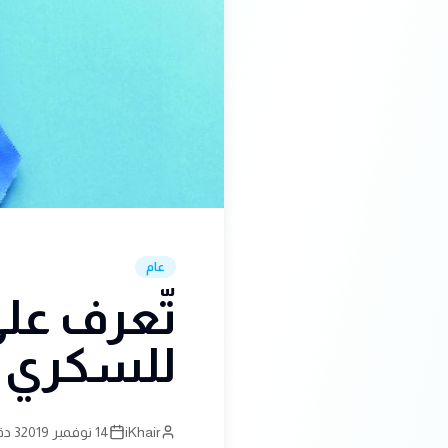
عام
تّعرف على
للسكري 2019 في الإمارات
iKhair
14 نوفمبر 2019
3 دقيقة قراءة