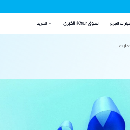
سوق iKhair الخيري
يارات التبرع
المزيد