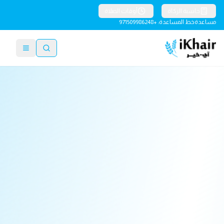
حاسبة الزكاة
أوقات الصلاة
مساعدة
خط المساعدة: +971509986248