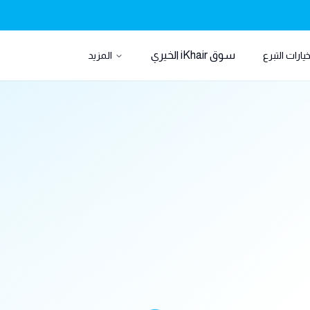
سوق iKhair الخيري
يارات التبرع
المزيد