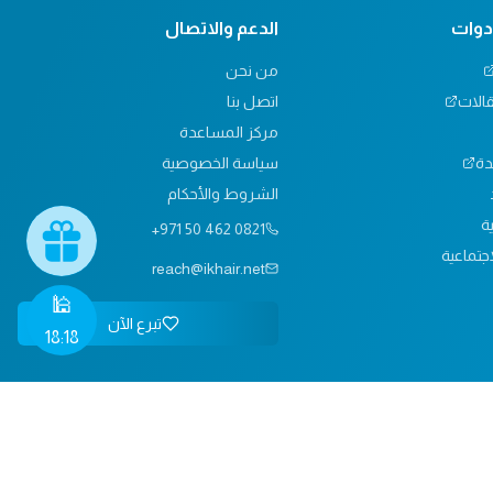
أدوات
الدعم والاتصال
من نحن
قالات
اتصل بنا
مركز المساعدة
دة
سياسة الخصوصية
الشروط والأحكام
ية
+971 50 462 0821
جتماعية
reach@ikhair.net
🕌
تبرع الآن
18:18
الخصوصية
الشروط
اتصل بنا
السوق الخيري