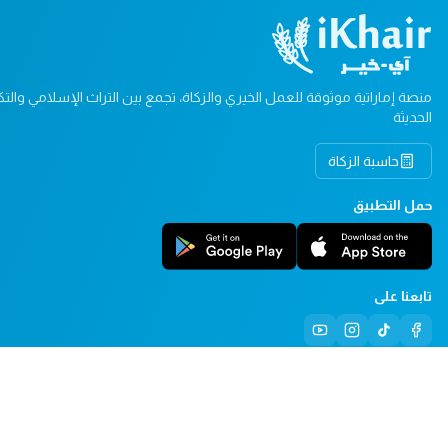
منصة إماراتية موثوقة للعمل الخيري والزكاة، تجمع بين التراث الإسلامي والتكن
الحديثة
حاسبة الزكاة
حمل التطبيق
تابعنا على
© ٢٠٢٦ آي خير.نت. جميع الحقوق محفوظة.