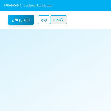
مساعدة
خط المساعدة: +971509986248
بحث
اردو
تبرع الآن