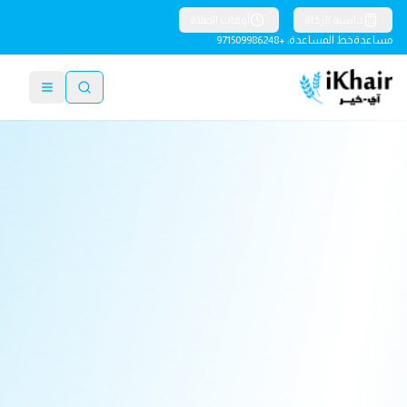
حاسبة الزكاة
أوقات الصلاة
مساعدة
خط المساعدة: +971509986248