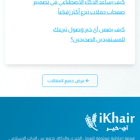
كيف يساعد الذكاء الاصطناعي في تصميم
صفحات حملات تبرع أكثر إقناعاً
كيف يضمن آي خير وصول تبرعك
للمستفيدين الصحيحين؟
عرض جميع المقالات
منصة إماراتية موثوقة للعمل الخيري والزكاة، تجمع بين التراث الإسلامي