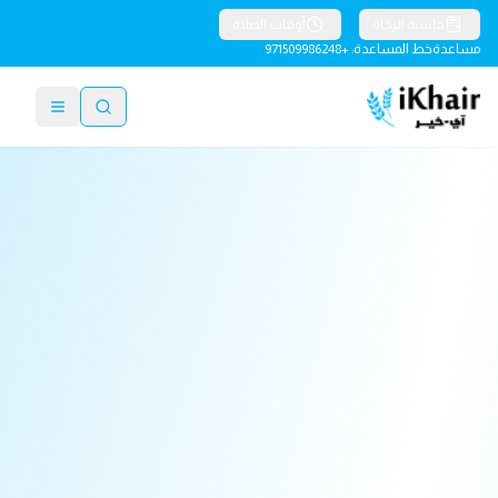
حاسبة الزكاة
أوقات الصلاة
مساعدة
خط المساعدة: +971509986248