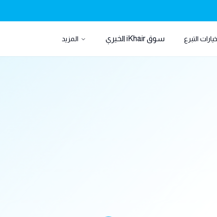
سوق iKhair الخيري
يارات التبرع
المزيد