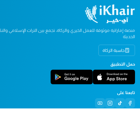
منصة إماراتية موثوقة للعمل الخيري والزكاة، تجمع بين التراث الإسلامي والتكن
الحديثة
حاسبة الزكاة
حمل التطبيق
تابعنا على
© ٢٠٢٦ آي خير.نت. جميع الحقوق محفوظة.