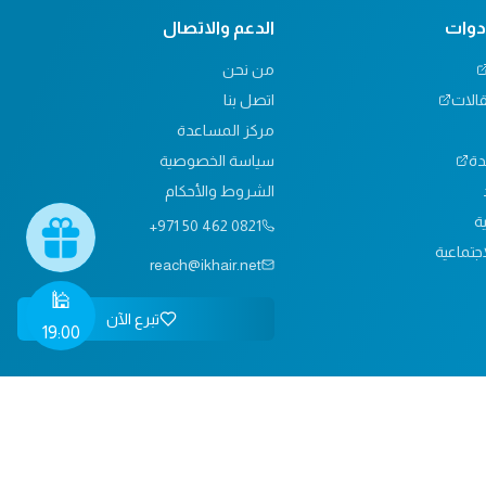
أدوات
الدعم والاتصال
من نحن
قالات
اتصل بنا
مركز المساعدة
دة
سياسة الخصوصية
الشروط والأحكام
ية
+971 50 462 0821
جتماعية
reach@ikhair.net
🕌
تبرع الآن
19:00
الخصوصية
الشروط
اتصل بنا
السوق الخيري