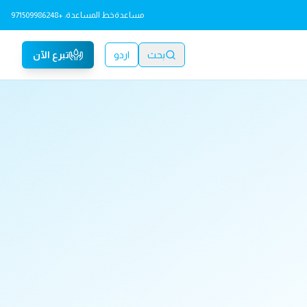
مساعدة
خط المساعدة: +971509986248
بحث
اردو
تبرع الآن