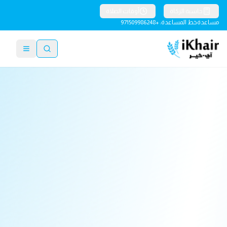
حاسبة الزكاة
أوقات الصلاة
مساعدة
خط المساعدة: +971509986248