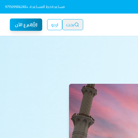
مساعدة
خط المساعدة: +971509986248
بحث
اردو
تبرع الآن