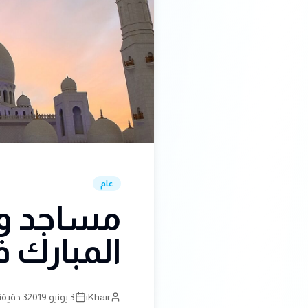
عام
مساجد وم
المبارك في ال
iKhair
3 يونيو 2019
3 دقيقة قراءة