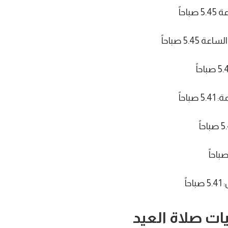
احاً
5. صباحاً
احاً
اً
ت صلاة العيد