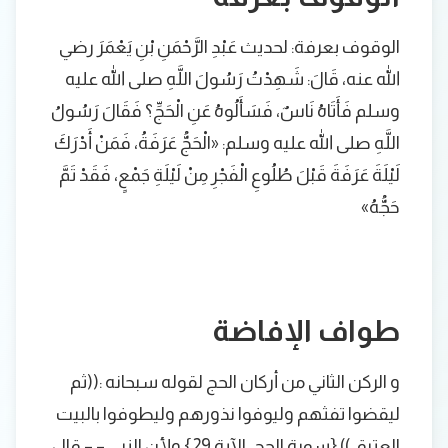
الوقوف بعرفة: لحديث عَبْدِ الرَّحْمَنِ بْنِ يَعْمَرَ رضي
الله عنه، قَالَ: شَهِدْتُ رَسُولَ اللَّهِ صلى الله عليه
وسلم فَأَتَاهُ نَاسٌ، فَسَأَلُوهُ عَنِ الْحَجِّ؟ فَقَالَ رَسُولُ
اللَّهِ صلى الله عليه وسلم: «الْحَجُّ عَرَفَةُ، فَمَنْ أَدْرَكَ
لَيْلَةَ عَرَفَةَ قَبْلَ طُلُوعِ الْفَجْرِ مِنْ لَيْلَةِ جَمْعٍ، فَقَدْ تَمَّ
حَجُّهُ»
طواف الإفاضة
و الركن الثاني من أركان الحج لقوله سبحانه :((ثم
ليقضوا تفثهم وليوفوا نذورهم وليطوفوا بالبيت
العتيق )) {سورة الحج، الآية 29} ولأن النبي – – قال