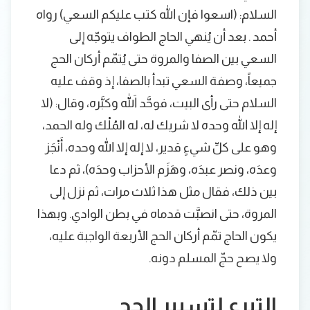
السلام: (اسعوا فإن الله كتب عليكم السعي) رواه
أحمد . بعد أن يُنهي الحاج الطواف يتوجّه إلى
السعي بين الصفا والمروة حتى يُتمّم أركان الحج
جميعاً، وصفة السعي تبدأ بالصفا، إذ وقف عليه
السلام حتى رأى البيت، فوحَّد اللهَ وكبَّره، وقال: (لا
إله إلا الله وحده لا شريك له، له المُلْك وله الحمد،
وهو على كلِّ شيءٍ قدير، لا إله إلا الله وحده، أَنْجَز
وعدَه، ونصر عبدَه، وهَزَم الأحزاب وحدَه)، ثم دعا
بين ذلك، فقال مثل هذا ثلاث مرات، ثم نزل إلى
المروة، حتى انصبَّت قدماه في بطن الوادي. وبهذا
يكون الحاج تمّم أركان الحج الأربعة الواجبة عليه،
ولا يصح حجّ المسلم دونه.
التبرع لتسيير الحج