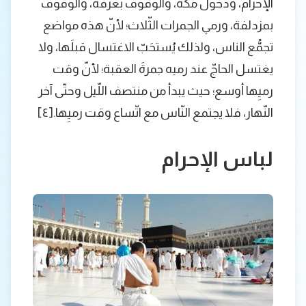
الإحرام، ودخول مكّة، والوقوف بعرفة، والوقوف
بمزدلفة، ورمي الجمرات الثّلاث؛ لأنّ هذه مواضع
تجمُّع الناس، ولذلك يُستحَبّ الاغتسال قبلَها، ولا
يغتسل الحاجّ عند رميه جمرةَ العقبة؛ لأنّ وقت
رميِها أوسع؛ حيث يبدأ من منتصف اللّيل وحتّى آخر
النّهار، فلا يجتمع النّاس مع اتّساع وقت رميِها.[٤]
لباس الإحرام