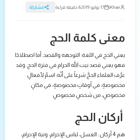
iKhair
17 يوليو 2019
6 دقيقة قراءة
مشاركة
معنى كلمة الحج
يعني الحج في اللغة: التوجهه والقصد. أما اصطلاحًا
فهو يعني قصد بيت الله الحرام في فترة الحج. وقد
عرَّف العلماء الحجَّ شرعاً على أنّه: اسمٌ لأفعالٍ
مخصوصةٍ، في أوقاتٍ مخصوصةٍ، في مكانٍ
مخصوصٍ، من شخصٍ مخصوصٍ
أركان الحج
هم 4 أركان : الغسل، لباس الإحرام، ونية الإحرام،