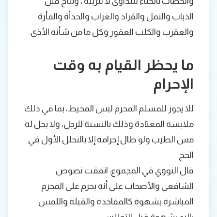
والخضاب بالحناء للتداوى لا للزينة ، ويباح قتل
الذباب والنمل والقراد والغراب والحدأة والفأرة
والعقرب والكلب العقور وكل ما من شأنه الأذى.
ما يحظر القيام به وقت
الإحرام
للا يجوز للمسلم المحرم لبس المخيط، بما في ذلك
ملابسه المعتادة وذلك بالنسبة للرجل، ولا يحل له
مس الطيب ولو طال إحرامه إلا بالتحلل الأول في
الحج
قال النووي في المجموع: اتفقت نصوص
الشافعي والأصحاب على أنه يحرم على المحرم
المباشرة بشهوة كالمفاخذة والقبلة واللمس
باليد بشهوة قبل التحللين