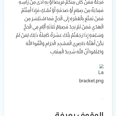
مَحِلَّهُ فَمَنْ كَانَ مِنْكُمْ مَرِيضًا أَوْ بِهِ أَذًى مِنْ رَأْسِهِ
فَفِدْيَةٌ مِنْ صِيَامٍ أَوْ صَدَقَةٍ أَوْ نُسُكٍ فَإِذَا أَمِنْتُمْ
فَمَنْ تَمَتَّعَ بِالْعُمْرَةِ إِلَى الْحَجِّ فَمَا اسْتَيْسَرَ مِنَ
الْهَدْيِ فَمَنْ لَمْ يَجِدْ فَصِيَامُ ثَلَاثَةِ أَيَّامٍ فِي الْحَجِّ
وَسَبْعَةٍ إِذَا رَجَعْتُمْ تِلْكَ عَشَرَةٌ كَامِلَةٌ ذَلِكَ لِمَنْ لَمْ
يَكُنْ أَهْلُهُ حَاضِرِي الْمَسْجِدِ الْحَرَامِ وَاتَّقُوا اللَّهَ
وَاعْلَمُوا أَنَّ اللَّهَ شَدِيدُ الْعِقَابِ
.
الوقوف بعرفة