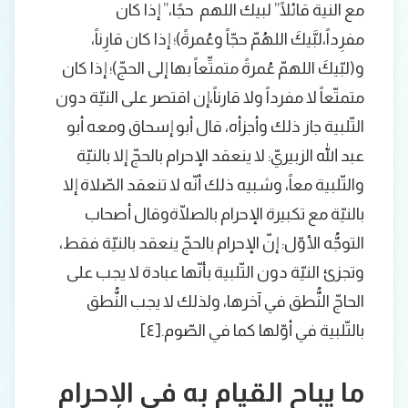
مع النية قائلًا” لبيك اللهم حجًا،” إذا كان
مفرِداً،لبَّيكَ اللهُمّ حجّاً وعُمرةً)؛ إذا كان قارِناً،
و(لبّيكَ اللهمّ عُمرةً متمتِّعاً بها إلى الحجّ)؛ إذا كان
متمتّعاً لا مفرداً ولا قارناً،إن اقتصر على النيّة دون
التّلبية جاز ذلك وأجزأه، قال أبو إسحاق ومعه أبو
عبد الله الزبيريّ: لا ينعقد الإحرام بالحجّ إلا بالنيّة
والتّلبية معاً، وشبيه ذلك أنّه لا تنعقد الصّلاة إلا
بالنيّة مع تكبيرة الإحرام بالصلّاةوقال أصحاب
التوجُّه الأوّل: إنّ الإحرام بالحجّ ينعقد بالنيّة فقط،
وتجزئ النيّة دون التّلبية بأنّها عبادة لا يجب على
الحاجّ النُّطق في آخرها، ولذلك لا يجب النُّطق
بالتّلبية في أوّلها كما في الصّوم.[٤]
ما يباح القيام به في الإحرام