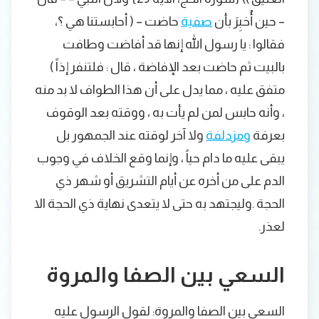
– حين أُخبِرَ بأن
صفية
حاضت – ( أحابستنا هي ؟،
فقالوا : يا رسول الله إنها قد أفاضت وطافت
بالبيت ثم حاضت بعد الإفاضة ، قال : فلتنفر إذاً )
متفق عليه ، مما يدل على أن هذا الطواف لا بد منه
، وأنه حابس لمن لم يأت به ، ووقته بعد الوقوف
بعرفة
ومزدلفة
ولا آخر لوقته عند الجمهور بل
يبقى عليه ما دام حياً ، وإنما وقع الخلاف في وجوب
الدم على من أخره عن أيام التشريق أو شهر ذي
الحجة .وليجتهد به حتى لا يتعدى نهاية ذي الحجة الا
لعذر.
السعي بين الصفا والمروة
السعي بين الصفا والمروة: لقول الرسول عليه