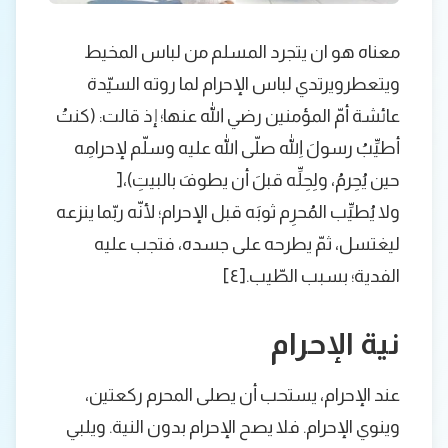
معناه هو ان يتجرد المسلم من لباس المخيط
ويتعطرويرتدي لباس الإحرام لما روته السيّدة
عائشة أمّ المؤمنين رضي الله عنها؛ إذ قالت: (كنتُ
أطيِّبُ رسولَ اللهِ صلّى الله عليه وسلّم لإحرامِه
حين يُحِرمُ، ولِحِلِّه قبلَ أن يطوفَ بالبيتِ)،[
ولا يُطيِّب المُحرِم ثوبَه قبل الإحرام؛ لأنّه ربّما ينزعه
ليغتسل، ثمّ يطرحه على جسده، فتجب عليه
الفدية؛ بسبب الطّيب.[٤]
نية الإحرام
عند الإحرام، يستحب أن يصلى المحرم ركعتين،
وينوي الإحرام. فلا يصح الإحرام بدون النية. ويلبي