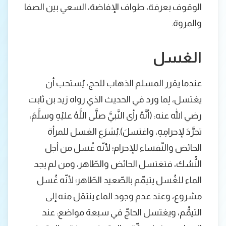
الوقوف بعرفة، طواف الإفاضة، السعي بين الصفا
والمروة.
الغسل
عندما يقرر المسلم الذهاب للحج، يُستحب أن
يغتسل، لِما ورد في الحديث الذي رواه زيد بن ثابت
رضي الله عنه: (أنَّهُ رأى النَّبيَّ صلَّى اللَّهُ عليْهِ وسلَّمَ،
تجرَّدَ لإحرامِهِ، واغتسلَ).يُشرَع الغسل للمرأة
الحائض والنّفساء للإحرام؛ لأنّه غُسل من أجل
النُّسُك، فتغتسل الحائض والطّاهر، ومن لم يجد
الماء للغُسل يتيمّم بالصّعيد الطّاهر؛ لأنّه غُسل
مشروع، وعند عدم وجود الماء ينتقل منه إلى
التيمُّم، ويغتسل الحاجّ في سبعة مواضع: عند