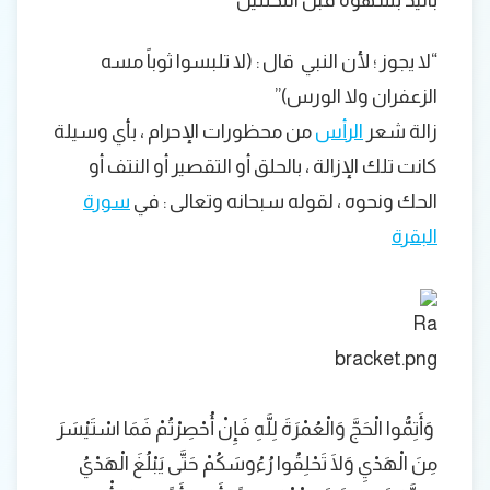
“لا يجوز ؛ لأن النبي قال : (لا تلبسوا ثوباً مسه
الزعفران ولا الورس)”
زالة شعر
الرأس
من محظورات الإحرام ، بأي وسيلة
كانت تلك الإزالة ، بالحلق أو التقصير أو النتف أو
الحك ونحوه ، لقوله سبحانه وتعالى : في
سورة
البقرة
وَأَتِمُّوا الْحَجَّ وَالْعُمْرَةَ لِلَّهِ فَإِنْ أُحْصِرْتُمْ فَمَا اسْتَيْسَرَ
مِنَ الْهَدْيِ وَلَا تَحْلِقُوا رُءُوسَكُمْ حَتَّى يَبْلُغَ الْهَدْيُ