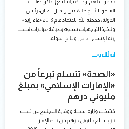
محمولة لهم. وذلك تزامناً مع إطلاق صاحب
السمو الشيخ خليفة بن زايد آل نهيان، رئيس
الدولة، حفظه الله، باعتماد عام 2018 «عام زايد»..
وتنفيذاً لتوجهيات سموه بصياغة مبادرات تجسد
إرثه الإنساني داخل وخارج الدولة.
اقرأ المزيد…
«الصحة» تتسلم تبرعاً من
«الإمارات الإسلامي» بمبلغ
مليوني درهم
كشفت وزارة الصحة ووقاية المجتمع عن تسلم
تبرع بمبلغ مليوني درهم من بنك الإمارات