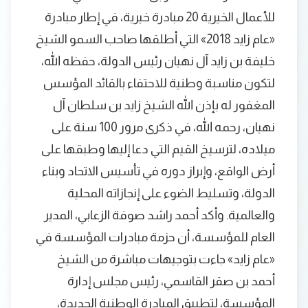
للأعمال الخيرية 20 مبادرة خيرية، في إطار مبادرة
«عام زايد 2018» التي أطلقها صاحب السمو الشيخ
خليفة بن زايد آل نهيان رئيس الدولة، حفظه الله،
لتكون مناسبة وطنية للاحتفاء بالقائد المؤسس
المغفور له بإذن الله الشيخ زايد بن سلطان آل
نهيان، رحمه الله، في ذكرى مرور 100 سنة على
ميلاده، لترسيخ القيم التي دعا إليها وطبقها على
أرض الواقع، وإبراز دوره في تأسيس الاتحاد وبناء
الدولة، وتسليط الضوء على إنجازاته المحلية
والعالمية. وأكد أحمد راشد صوفة الزعابي، المدير
العام للمؤسسة، أن حزمة مبادرات المؤسسة في
«عام زايد» جاءت بتوجيهات مباشرة من الشيخ
أحمد بن صقر القاسمي، رئيس مجلس إدارة
المؤسسة، لتطبيق المبادرة الوطنية الجديدة،