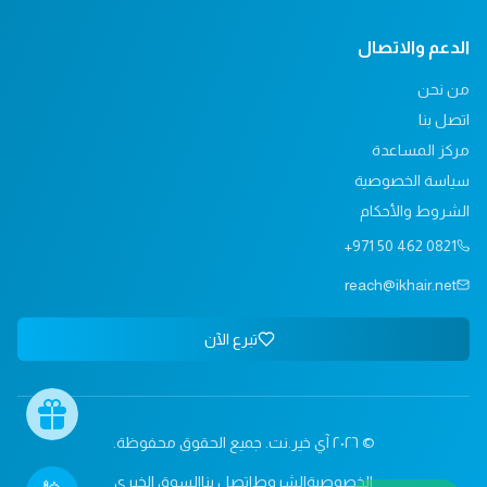
الدعم والاتصال
من نحن
اتصل بنا
مركز المساعدة
سياسة الخصوصية
الشروط والأحكام
+971 50 462 0821
reach@ikhair.net
تبرع الآن
© ٢٠٢٦ آي خير.نت. جميع الحقوق محفوظة.
الخصوصية
الشروط
اتصل بنا
السوق الخيري