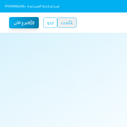
مساعدة
خط المساعدة: +971509986248
بحث
اردو
تبرع الآن