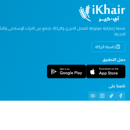
منصة إماراتية موثوقة للعمل الخيري والزكاة، تجمع بين التراث الإسلامي والتكن
الحديثة
حاسبة الزكاة
حمل التطبيق
تابعنا على
© ٢٠٢٦ آي خير.نت. جميع الحقوق محفوظة.