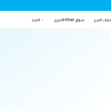
سوق iKhair الخيري
يارات التبرع
المزيد