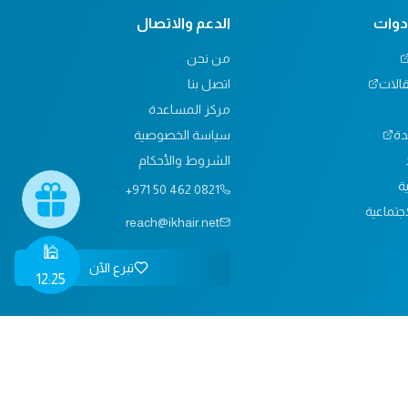
أدوات
الدعم والاتصال
من نحن
قالات
اتصل بنا
مركز المساعدة
دة
سياسة الخصوصية
الشروط والأحكام
ية
+971 50 462 0821
جتماعية
reach@ikhair.net
🕌
تبرع الآن
12:25
الخصوصية
الشروط
اتصل بنا
السوق الخيري