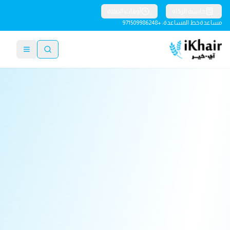
حاسبة الزكاة
أوقات الصلاة
مساعدة
خط المساعدة: +971509986248