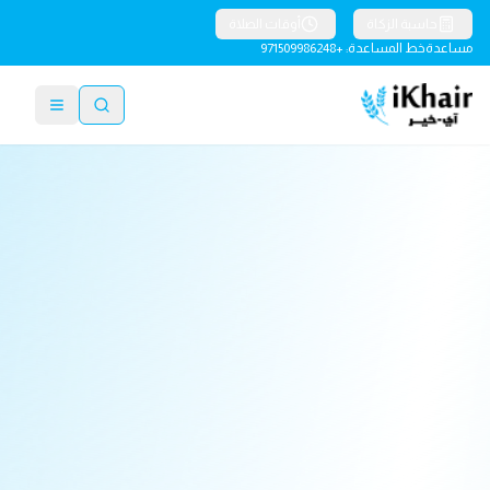
حاسبة الزكاة
أوقات الصلاة
مساعدة
خط المساعدة: +971509986248