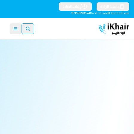
حاسبة الزكاة
أوقات الصلاة
مساعدة
خط المساعدة: +971509986248