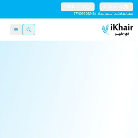
حاسبة الزكاة
أوقات الصلاة
مساعدة
خط المساعدة: +971509986248