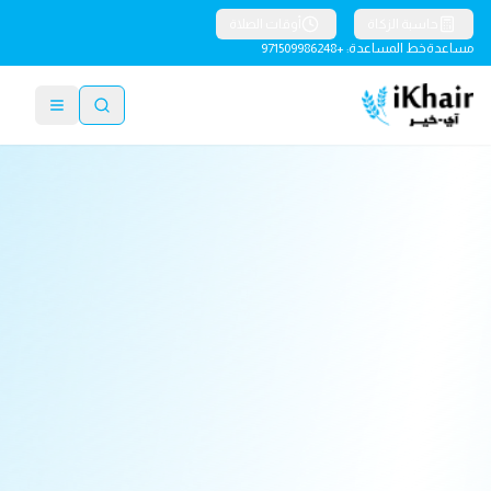
حاسبة الزكاة
أوقات الصلاة
مساعدة
خط المساعدة: +971509986248