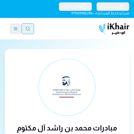
حاسبة الزكاة
أوقات الصلاة
مساعدة
خط المساعدة: +971509986248
مبادرات محمد بن راشد آل مكتوم