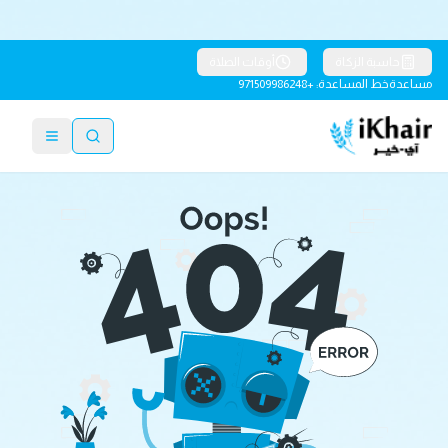
حاسبة الزكاة
أوقات الصلاة
مساعدة
خط المساعدة: +971509986248