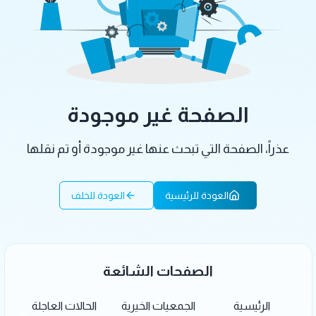
الصفحة غير موجودة
عذراً، الصفحة التي تبحث عنها غير موجودة أو تم نقلها
العودة للرئيسية
العودة للخلف
الصفحات الشائعة
الرئيسية
الجمعيات الخيرية
الحالات العاجلة