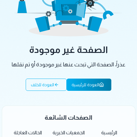
الصفحة غير موجودة
عذراً، الصفحة التي تبحث عنها غير موجودة أو تم نقلها
العودة للرئيسية
العودة للخلف
الصفحات الشائعة
الرئيسية
الجمعيات الخيرية
الحالات العاجلة