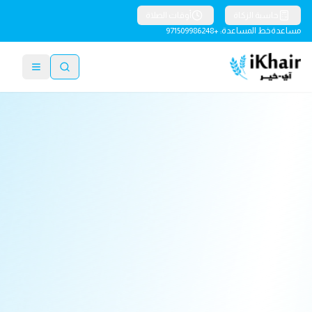
حاسبة الزكاة
أوقات الصلاة
مساعدة
خط المساعدة: +971509986248